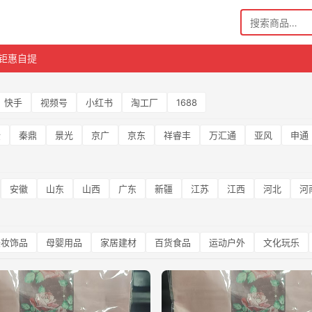
搜
索
钜惠自提
快手
视频号
小红书
淘工厂
1688
企
秦鼎
景光
京广
京东
祥睿丰
万汇通
亚风
申通
安徽
山东
山西
广东
新疆
江苏
江西
河北
河
美妆饰品
母婴用品
家居建材
百货食品
运动户外
文化玩乐