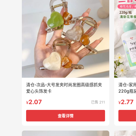
清仓-次品-大号发夹时尚发圈高级感抓夹
清仓-家
爱心头饰发卡
220g
2.07
2.77
已售 211
¥
¥
查看详情