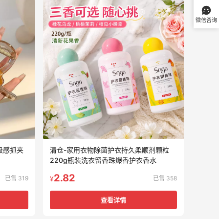
微信咨询
级感抓夹
清仓-家用衣物除菌护衣持久柔顺剂颗粒
220g瓶装洗衣留香珠爆香护衣香水
2.82
已售 319
已售 358
¥
查看详情