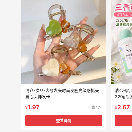
清仓-次品-大号发夹时尚发圈高级感抓夹
清仓-家
爱心头饰发卡
220g
1.97
2.67
已售 174
¥
¥
查看详情