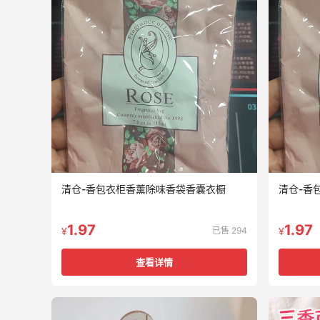
清仓-香包衣柜香薰除味香袋香囊衣橱
清仓-香
1.97
1.97
已售 294
¥
¥
查看详情