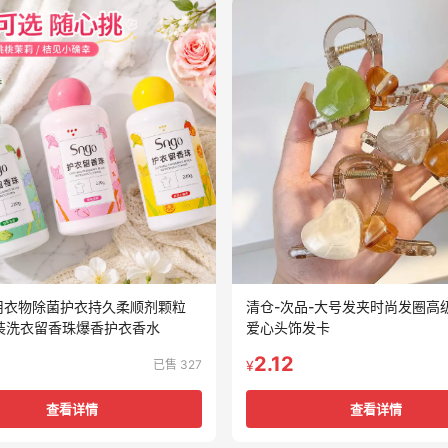
用衣物除菌护衣持久柔顺剂颗粒
清仓-次品-大号发夹时尚发圈高
瓶装洗衣留香珠爆香护衣香水
爱心头饰发卡
2.12
已售 327
¥
查看详情
查看详情