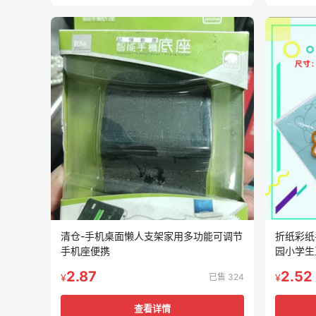
清仓-手机桌面懒人支架家用多功能可调节
折纸彩纸
手机座便携
园小学生
2.87
2.52
已售 324
¥
¥
查看详情