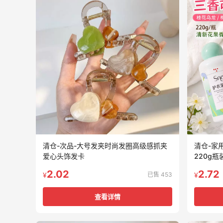
清仓-次品-大号发夹时尚发圈高级感抓夹
清仓-家
爱心头饰发卡
220g
2.02
2.72
已售 453
¥
¥
查看详情