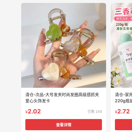
清仓-次品-大号发夹时尚发圈高级感抓夹
清仓-家
爱心头饰发卡
220g
2.02
2.72
已售 249
¥
¥
查看详情