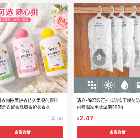
用衣物除菌护衣持久柔顺剂颗粒
清仓-除湿袋可挂式防霉干燥剂
瓶装洗衣留香珠爆香护衣香水
内吸湿家用除湿剂300g
2.47
已售 421
¥
查看详情
查看详情