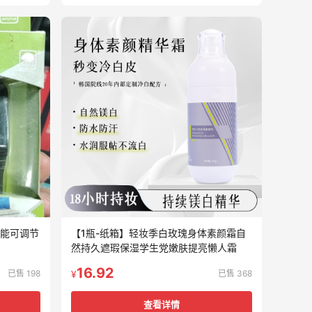
功能可调节
【1瓶-纸箱】轻妆季白玫瑰身体素颜霜自
然持久遮瑕保湿学生党嫩肤提亮懒人霜
16.92
已售 198
已售 368
¥
查看详情