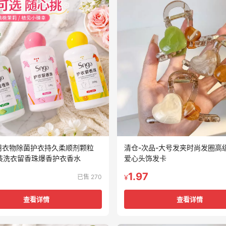
用衣物除菌护衣持久柔顺剂颗粒
清仓-次品-大号发夹时尚发圈高
瓶装洗衣留香珠爆香护衣香水
爱心头饰发卡
1.97
已售 270
¥
查看详情
查看详情