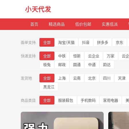
小天代发
首页
精选商品
低价包邮
实惠低派
全
面单支持
全部
淘宝/天猫
抖音
拼多多
京东
部
快递支持
全部
中铁
恒新
云企业
万家
云
商
极兔
邮政
圆通
中通
韵达
品
发货地
全部
上海
云南
北京
四川
天津
黑龙江
商品类目
全部
服装鞋包
手机数码
家用电器