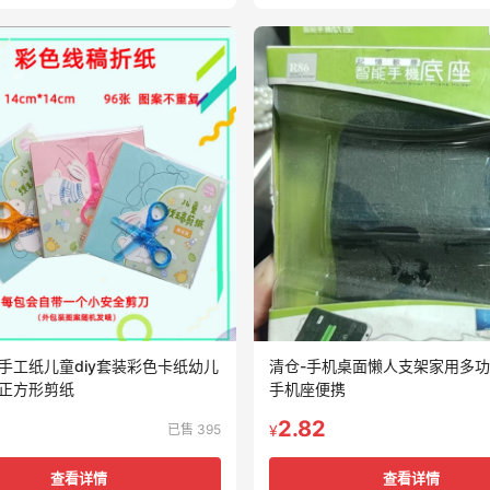
手工纸儿童diy套装彩色卡纸幼儿
清仓-手机桌面懒人支架家用多
正方形剪纸
手机座便携
2.82
已售 395
¥
查看详情
查看详情