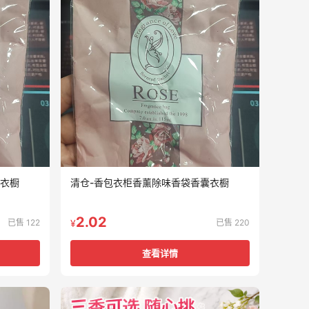
囊衣橱
清仓-香包衣柜香薰除味香袋香囊衣橱
2.02
已售 122
已售 220
¥
查看详情