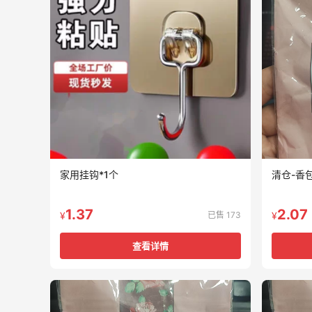
家用挂钩*1个
清仓-香
1.37
2.07
已售 173
¥
¥
查看详情