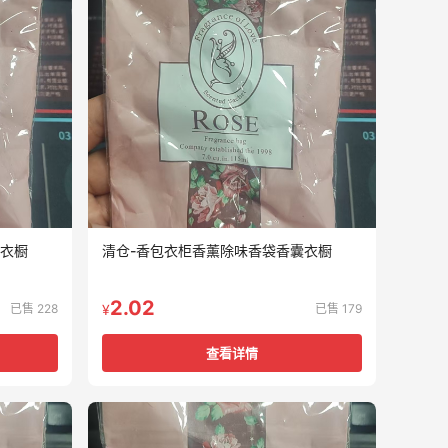
囊衣橱
清仓-香包衣柜香薰除味香袋香囊衣橱
2.02
已售 228
已售 179
¥
查看详情