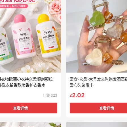
用衣物除菌护衣持久柔顺剂颗粒
清仓-次品-大号发夹时尚发圈高
瓶装洗衣留香珠爆香护衣香水
爱心头饰发卡
2.02
已售 323
¥
查看详情
查看详情