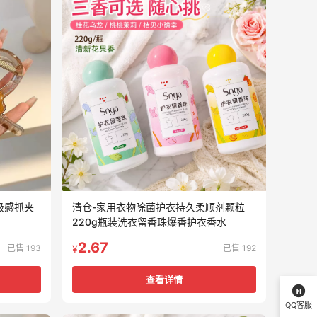
级感抓夹
清仓-家用衣物除菌护衣持久柔顺剂颗粒
220g瓶装洗衣留香珠爆香护衣香水
2.67
已售 193
已售 192
¥
查看详情
QQ客服