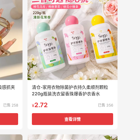
级感抓夹
清仓-家用衣物除菌护衣持久柔顺剂颗粒
220g瓶装洗衣留香珠爆香护衣香水
2.72
已售 258
已售 356
¥
查看详情