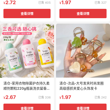
2.72
1.97
已售 405
已售 327
¥
¥
查看详情
查看详情
清仓-家用衣物除菌护衣持久柔
清仓-次品-大号发夹时尚发圈
顺剂颗粒220g瓶装洗衣留香珠
高级感抓夹爱心头饰发卡
爆香护衣香水
2.67
1.97
已售 336
已售 242
¥
¥
查看详情
查看详情