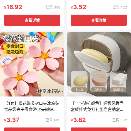
生党嫩肤提亮懒人霜
室可调节吸盘式底座固定器
16.92
3.52
已售 399
已售 422
¥
¥
查看详情
查看详情
【1套】樱花磁吸封口夹冰箱贴
【1个-随机颜色】轻奢风香皂
食品袋夹子零食密封夹磁贴个
盒壁挂式免打孔肥皂盒纳盒卫
性创意封袋夹
生间沥水家用带盖置物
3.37
3.82
已售 405
已售 332
¥
¥