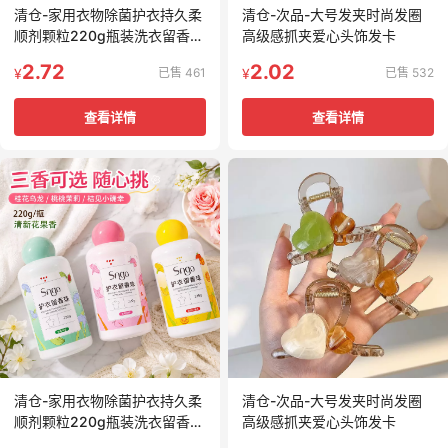
清仓-家用衣物除菌护衣持久柔
清仓-次品-大号发夹时尚发圈
顺剂颗粒220g瓶装洗衣留香珠
高级感抓夹爱心头饰发卡
爆香护衣香水
2.72
2.02
已售 461
已售 532
¥
¥
查看详情
查看详情
清仓-家用衣物除菌护衣持久柔
清仓-次品-大号发夹时尚发圈
顺剂颗粒220g瓶装洗衣留香珠
高级感抓夹爱心头饰发卡
爆香护衣香水