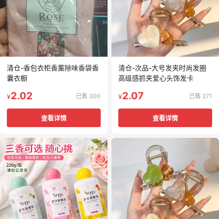
清仓-香包衣柜香薰除味香袋香
清仓-次品-大号发夹时尚发圈
囊衣橱
高级感抓夹爱心头饰发卡
2.02
2.07
已售 300
已售 271
¥
¥
查看详情
查看详情