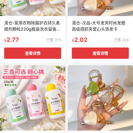
清仓-家用衣物除菌护衣持久柔
清仓-次品-大号发夹时尚发圈
顺剂颗粒220g瓶装洗衣留香珠
高级感抓夹爱心头饰发卡
爆香护衣香水
2.77
2.02
已售 375
已售 324
¥
¥
查看详情
查看详情