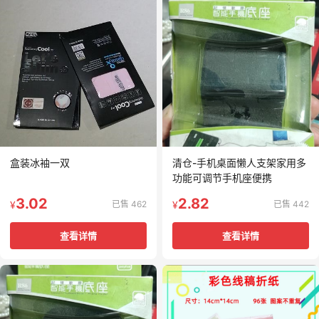
盒装冰袖一双
清仓-手机桌面懒人支架家用多
功能可调节手机座便携
3.02
2.82
已售 462
已售 442
¥
¥
查看详情
查看详情