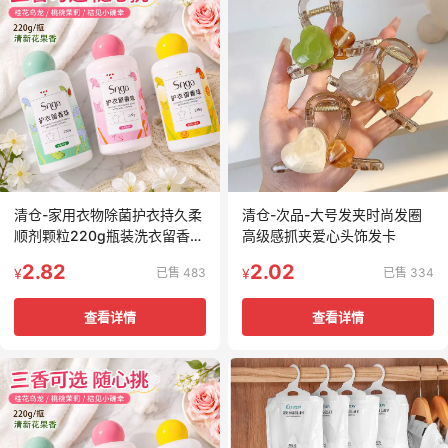
清仓-家用衣物除菌护衣持久柔
清仓-次品-大号发夹时尚发圈
顺剂颗粒220g瓶装洗衣留香珠
高级感抓夹爱心头饰发卡
爆香护衣香水
2.82
2.02
已售 483
已售 334
¥
¥
查看详情
查看详情