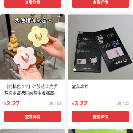
查看详情
查看详情
【随机色 1个】硅胶花朵洗手
盒装冰袖
盆漏水塞洗脸面盆水池漏塞子
洗漱台盆通用下水器配件
2.27
3.22
已售 453
已售 422
¥
¥
查看详情
查看详情