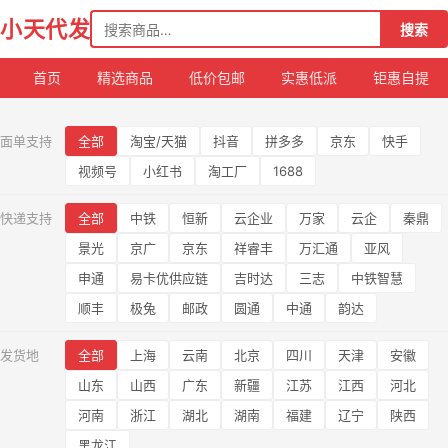
搜
小天代发
搜索
索
首页
精选商品
低价包邮
实惠低派
钜惠自提
全
面单支持
全部
淘宝/天猫
抖音
拼多多
京东
快手
视频号
小红书
淘工厂
1688
部
商
快递支持
全部
中铁
恒新
云企业
万家
云企
秦鼎
景光
京广
京东
祥睿丰
万汇通
亚风
品
申通
易卡优供应链
吉时达
三志
中铁智慧
顺丰
极兔
邮政
圆通
中通
韵达
发货地
全部
上海
云南
北京
四川
天津
安徽
山东
山西
广东
新疆
江苏
江西
河北
河南
浙江
湖北
湖南
福建
辽宁
陕西
黑龙江