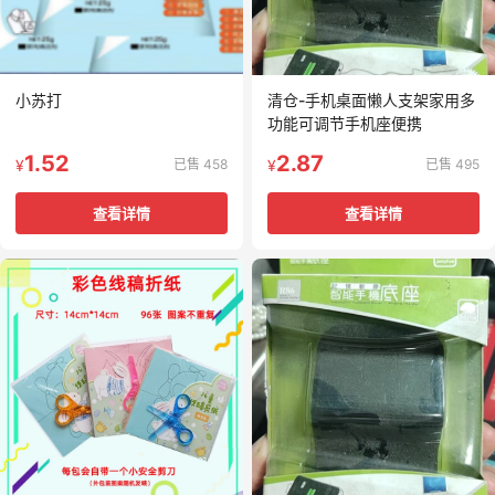
小苏打
清仓-手机桌面懒人支架家用多
功能可调节手机座便携
1.52
2.87
已售 458
已售 495
¥
¥
查看详情
查看详情