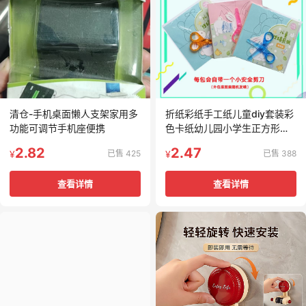
清仓-手机桌面懒人支架家用多
折纸彩纸手工纸儿童diy套装彩
功能可调节手机座便携
色卡纸幼儿园小学生正方形剪
纸
2.82
2.47
已售 425
已售 388
¥
¥
查看详情
查看详情