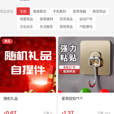
商品类目
全部
服装鞋包
手机数码
家用电器
美妆饰品
母婴用品
家居建材
百货食品
运动户外
文化玩乐
生活服务
其他商品
汽配摩托
新品
随机礼品
家用挂钩*1个
0.67
1.37
已售 0
已售 303
¥
¥