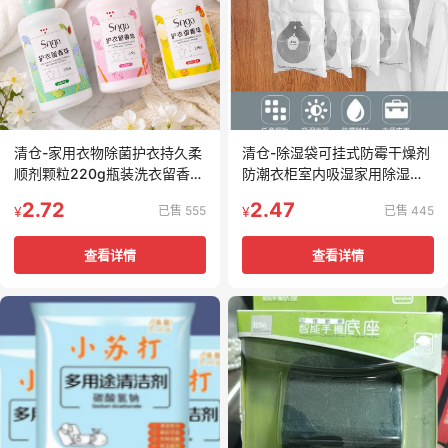
清仓-家用衣物除菌护衣持久柔
清仓-除湿袋可挂式防霉干燥剂
顺剂颗粒220g瓶装洗衣留香珠
防潮衣柜室内吸湿家用除湿剂
爆香护衣香水
300g
2.72
2.47
已售 555
已售 445
¥
¥
查看详情
查看详情