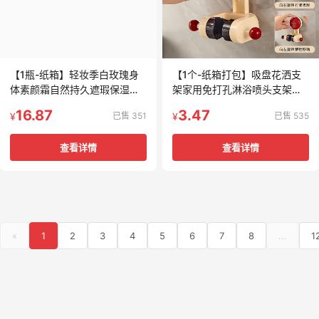
【1瓶-纸箱】轻妆季白玫瑰身
【1个-纸箱打包】吸盘花洒支
体素颜霜自然持久遮瑕保湿学
架家用免打孔淋浴喷头支架浴
生党嫩肤提亮懒人霜
室可调节吸盘式底座固定器
16.87
3.47
已售 351
已售 535
¥
¥
查看详情
查看详情
«
1
2
3
4
5
6
7
8
...
1