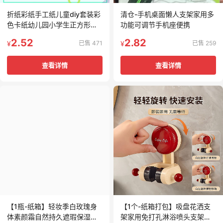
折纸彩纸手工纸儿童diy套装彩
清仓-手机桌面懒人支架家用多
色卡纸幼儿园小学生正方形剪
功能可调节手机座便携
纸
2.52
2.82
已售 471
已售 259
¥
¥
查看详情
查看详情
【1瓶-纸箱】轻妆季白玫瑰身
【1个-纸箱打包】吸盘花洒支
体素颜霜自然持久遮瑕保湿学
架家用免打孔淋浴喷头支架浴