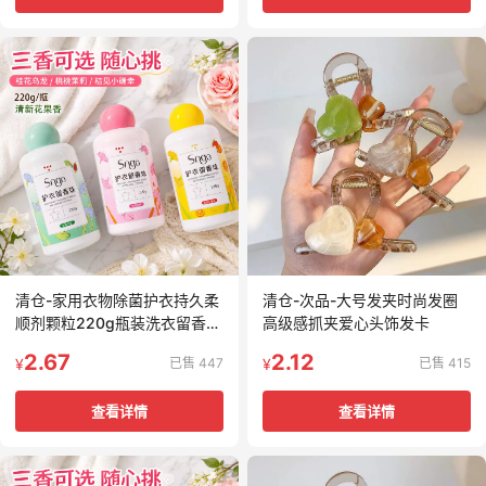
清仓-家用衣物除菌护衣持久柔
清仓-次品-大号发夹时尚发圈
顺剂颗粒220g瓶装洗衣留香珠
高级感抓夹爱心头饰发卡
爆香护衣香水
2.67
2.12
已售 447
已售 415
¥
¥
查看详情
查看详情