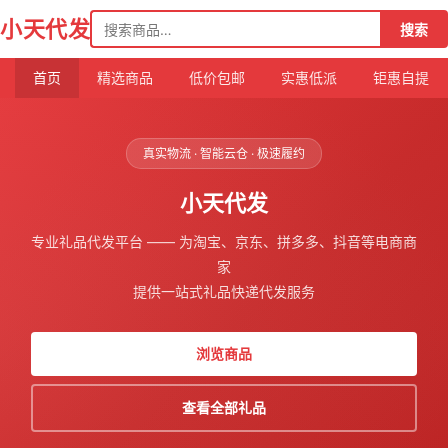
搜
小天代发
搜索
索
首页
精选商品
低价包邮
实惠低派
钜惠自提
真实物流 · 智能云仓 · 极速履约
小天代发
专业礼品代发平台 —— 为淘宝、京东、拼多多、抖音等电商商
家
提供一站式礼品快递代发服务
浏览商品
查看全部礼品