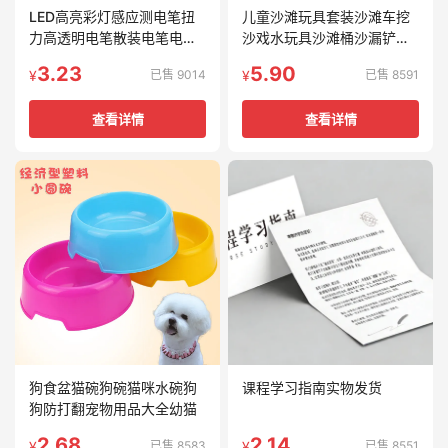
LED高亮彩灯感应测电笔扭
儿童沙滩玩具套装沙滩车挖
力高透明电笔散装电笔电工
沙戏水玩具沙滩桶沙漏铲子
线路检测验电笔
海边玩沙工具
3.23
5.90
已售 9014
已售 8591
¥
¥
查看详情
查看详情
狗食盆猫碗狗碗猫咪水碗狗
课程学习指南实物发货
狗防打翻宠物用品大全幼猫
2.68
2.14
已售 8583
已售 8551
¥
¥