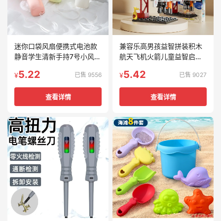
迷你口袋风扇便携式电池款
兼容乐高男孩益智拼装积木
静音学生清新手持7号小风扇
航天飞机火箭儿童益智启蒙
跨境新款礼品
玩具机构积木
5.22
5.42
已售 9556
已售 9027
¥
¥
查看详情
查看详情