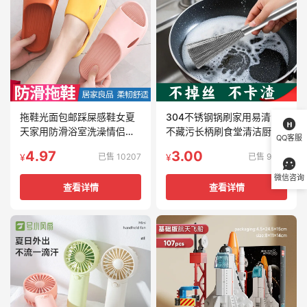
拖鞋光面包邮踩屎感鞋女夏
304不锈钢锅刷家用易清洗
天家用防滑浴室洗澡情侣厚
不藏污长柄刷食堂清洁厨具
QQ客服
底居家居拖鞋
专用洗锅神器
4.97
3.00
已售 10207
已售 9600
¥
¥
微信咨询
查看详情
查看详情