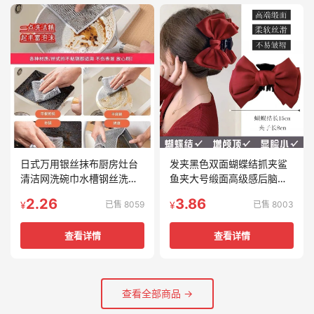
日式万用银丝抹布厨房灶台
发夹黑色双面蝴蝶结抓夹鲨
清洁网洗碗巾水槽钢丝洗碗
鱼夹大号缎面高级感后脑勺
网布洗碗神器
盘发夹发抓夹
2.26
3.86
已售 8059
已售 8003
¥
¥
查看详情
查看详情
查看全部商品 →