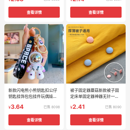
查看详情
查看详情
新款闪电熊小熊钥匙扣公仔
被子固定器蘑菇新款被子固
钥匙挂饰包包挂件玩偶娃娃
定床单固定器神器无针一键
机赠送小礼品
解锁固定神器
3.64
2.41
已售 8098
已售 8090
¥
¥
查看详情
查看详情